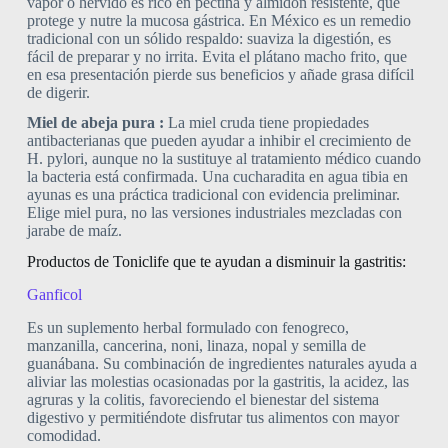
vapor o hervido es rico en pectina y almidón resistente, que
protege y nutre la mucosa gástrica. En México es un remedio
tradicional con un sólido respaldo: suaviza la digestión, es
fácil de preparar y no irrita. Evita el plátano macho frito, que
en esa presentación pierde sus beneficios y añade grasa difícil
de digerir.
Miel de abeja pura :
La miel cruda tiene propiedades
antibacterianas que pueden ayudar a inhibir el crecimiento de
H. pylori, aunque no la sustituye al tratamiento médico cuando
la bacteria está confirmada. Una cucharadita en agua tibia en
ayunas es una práctica tradicional con evidencia preliminar.
Elige miel pura, no las versiones industriales mezcladas con
jarabe de maíz.
Productos de Toniclife que te ayudan a disminuir la gastritis:
Ganficol
Es un suplemento herbal formulado con fenogreco,
manzanilla, cancerina, noni, linaza, nopal y semilla de
guanábana. Su combinación de ingredientes naturales ayuda a
aliviar las molestias ocasionadas por la gastritis, la acidez, las
agruras y la colitis, favoreciendo el bienestar del sistema
digestivo y permitiéndote disfrutar tus alimentos con mayor
comodidad.