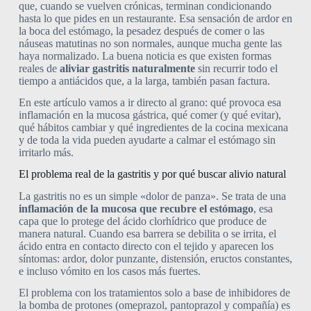
que, cuando se vuelven crónicas, terminan condicionando
hasta lo que pides en un restaurante. Esa sensación de ardor en
la boca del estómago, la pesadez después de comer o las
náuseas matutinas no son normales, aunque mucha gente las
haya normalizado. La buena noticia es que existen formas
reales de
aliviar gastritis naturalmente
sin recurrir todo el
tiempo a antiácidos que, a la larga, también pasan factura.
En este artículo vamos a ir directo al grano: qué provoca esa
inflamación en la mucosa gástrica, qué comer (y qué evitar),
qué hábitos cambiar y qué ingredientes de la cocina mexicana
y de toda la vida pueden ayudarte a calmar el estómago sin
irritarlo más.
El problema real de la gastritis y por qué buscar alivio natural
La gastritis no es un simple «dolor de panza». Se trata de una
inflamación de la mucosa que recubre el estómago
, esa
capa que lo protege del ácido clorhídrico que produce de
manera natural. Cuando esa barrera se debilita o se irrita, el
ácido entra en contacto directo con el tejido y aparecen los
síntomas: ardor, dolor punzante, distensión, eructos constantes,
e incluso vómito en los casos más fuertes.
El problema con los tratamientos solo a base de inhibidores de
la bomba de protones (omeprazol, pantoprazol y compañía) es