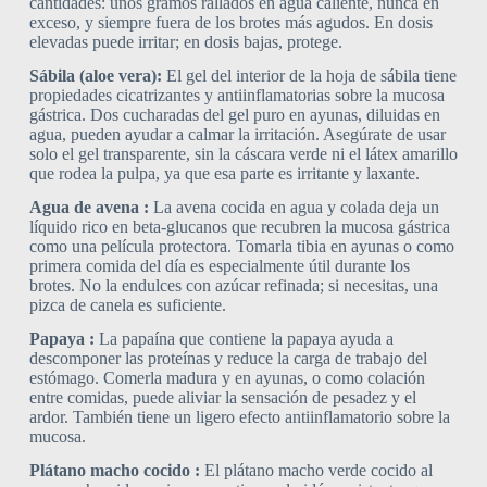
cantidades: unos gramos rallados en agua caliente, nunca en
exceso, y siempre fuera de los brotes más agudos. En dosis
elevadas puede irritar; en dosis bajas, protege.
Sábila (aloe vera):
El gel del interior de la hoja de sábila tiene
propiedades cicatrizantes y antiinflamatorias sobre la mucosa
gástrica. Dos cucharadas del gel puro en ayunas, diluidas en
agua, pueden ayudar a calmar la irritación. Asegúrate de usar
solo el gel transparente, sin la cáscara verde ni el látex amarillo
que rodea la pulpa, ya que esa parte es irritante y laxante.
Agua de avena :
La avena cocida en agua y colada deja un
líquido rico en beta-glucanos que recubren la mucosa gástrica
como una película protectora. Tomarla tibia en ayunas o como
primera comida del día es especialmente útil durante los
brotes. No la endulces con azúcar refinada; si necesitas, una
pizca de canela es suficiente.
Papaya :
La papaína que contiene la papaya ayuda a
descomponer las proteínas y reduce la carga de trabajo del
estómago. Comerla madura y en ayunas, o como colación
entre comidas, puede aliviar la sensación de pesadez y el
ardor. También tiene un ligero efecto antiinflamatorio sobre la
mucosa.
Plátano macho cocido :
El plátano macho verde cocido al