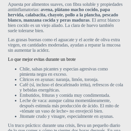
Apuesta por alimentos suaves, con fibra soluble y propiedades
antiinflamatorias:
avena, plátano macho cocido, papa
hervida, calabacita, chayote, pollo a la plancha, pescado
blanco, manzana cocida y peras maduras
. El arroz blanco
bien cocido es un viejo aliado. La clara de huevo también
suele tolerarse bien.
Las grasas buenas como el aguacate y el aceite de oliva extra
virgen, en cantidades moderadas, ayudan a reparar la mucosa
sin aumentar la acidez.
Lo que mejor evitas durante un brote
Chile, salsas picantes y especias agresivas como
pimienta negra en exceso.
Cítricos en ayunas: naranja, limón, toronja.
Café (sí, incluso el descafeinado irrita), refrescos de cola
y bebidas energéticas.
Embutidos, frituras y comida muy condimentada.
Leche de vaca: aunque calma momentáneamente,
después estimula más producción de ácido. El mito de
«tómate un vaso de leche» no envejeció bien.
Jitomate crudo y vinagre, especialmente en ayunas.
Un truco práctico: durante una crisis, lleva un pequeño diario
de lo que comes y cómo te sientes dos horas después. En una