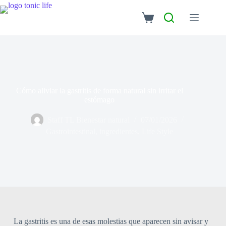
Cómo aliviar la gastritis de forma natural sin irritar el
estómago
Staff TL Bienestar natural
07/01/2026
Gastrointestinal
,
ingredientes
,
Life Style
La gastritis es una de esas molestias que aparecen sin avisar y