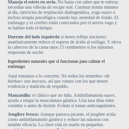
Maneja el estrés en serio.
No basta con saber que te estresa:
necesitas una válvula de escape real. Caminar treinta minutos
al día, ejercicios de respiración diafragmática, yoga suave o
incluso terapia psicológica cuando hay ansiedad de fondo. El
estómago y el cerebro están conectados por el nervio vago y
se hablan todo el tiempo.
Duerme del lado izquierdo
si tienes reflujo nocturno;
anatómicamente reduce el regreso de ácido al esófago. Y eleva
la cabecera de la cama unos 15 centímetros si los síntomas
empeoran de noche.
Ingredientes naturales que sí funcionan para calmar el
estómago
Aquí entramos a lo concreto. No todos los remedios «de
hierbas» son inocuos, así que vamos con los que tienen
evidencia y tradición de respaldo.
Manzanilla:
el clásico que no falla. Antiinflamatoria suave,
ayuda a relajar la musculatura gástrica. Una taza tibia entre
comidas o antes de dormir. Evítala si tomas anticoagulantes.
Jengibre fresco:
Aunque parezca picante, el jengibre actúa
como antiinflamatorio gástrico y reduce las náuseas con
notable eficacia. La clave está en usarlo en pequeñas