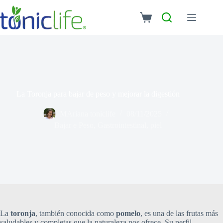
La Toronja para bajar de peso y mejorar la digestión
MAriana toniclife
08/11/2025
Bajar e Peso
,
Gastrointestinal
,
piel
La
toronja
, también conocida como
pomelo
, es una de las frutas más
saludables y completas que la naturaleza nos ofrece. Su perfil