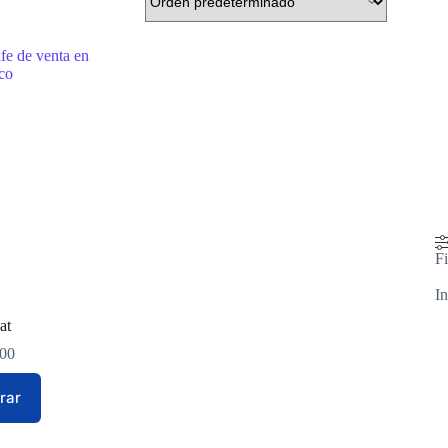
Fi
In
at
.00
rar