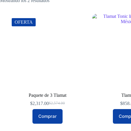
Mostrando los 2 resultados
OFERTA
Paquete de 3 Tlamat
Tlam
$
2,317.00
$
858
$
2,574.00
El
El
precio
precio
Comprar
original
actual
Comp
era:
es:
$2,574.00.
$2,317.00.