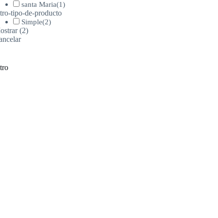
santa Maria
(
1
)
ltro-tipo-de-producto
Simple
(
2
)
ostrar
(
2
)
ancelar
ltro