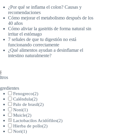
¿Por qué se inflama el colon? Causas y
recomendaciones
Cómo mejorar el metabolismo después de los
40 años
Cómo aliviar la gastritis de forma natural sin
irritar el estómago
7 señales de que tu digestión no está
funcionando correctamente
¿Qué alimentos ayudan a desinflamar el
intestino naturalmente?
ltros
gredientes
Fenogreco
(
2
)
Caléndula
(
2
)
Palo de brasil
(
2
)
Noni
(
1
)
Muicle
(
2
)
Lactobacilos Acidófilos
(
2
)
Hierba de pollo
(
2
)
Nori
(
1
)