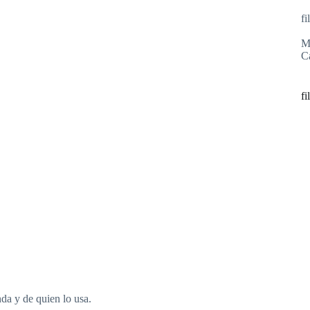
fi
M
C
fi
da y de quien lo usa.