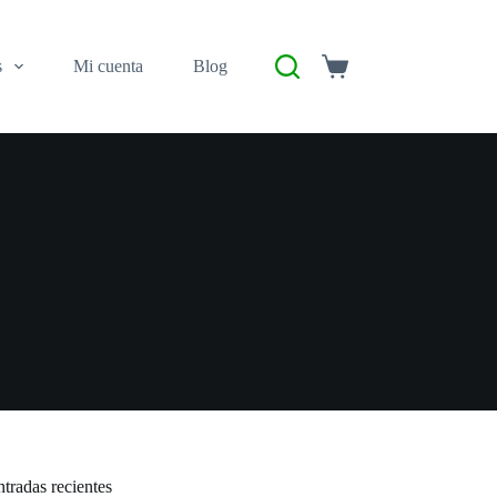
s
Mi cuenta
Blog
Carro
de
compra
tradas recientes