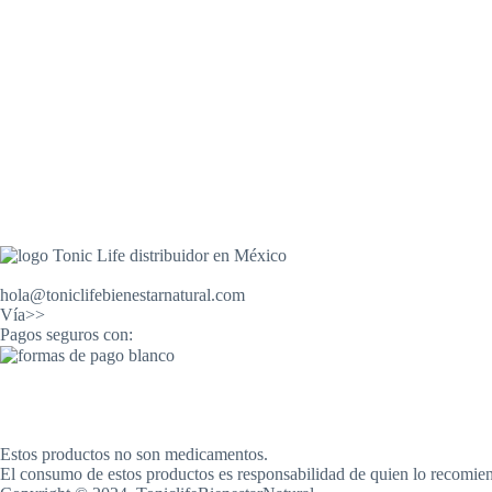
Contáctanos
hola@toniclifebienestarnatural.com
Vía>>
Whatsapp
Pagos seguros con:
Políticas de envío
Política de devolución
Política de privacidad
Términos de uso
Estos productos no son medicamentos.
El consumo de estos productos es responsabilidad de quien lo recomien