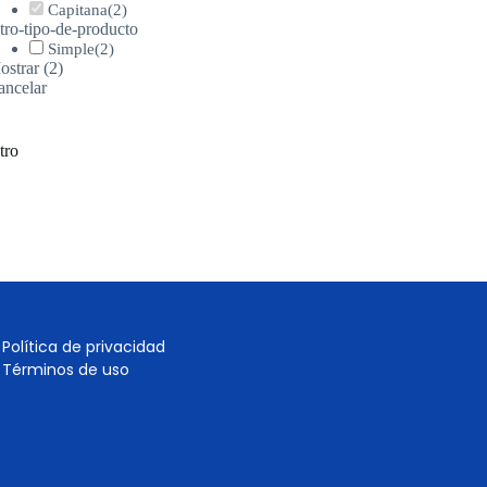
Capitana
(
2
)
ltro-tipo-de-producto
Simple
(
2
)
ostrar
(
2
)
ancelar
ltro
Política de privacidad
Términos de uso