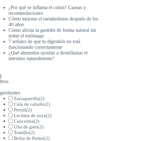
¿Por qué se inflama el colon? Causas y
recomendaciones
Cómo mejorar el metabolismo después de los
40 años
Cómo aliviar la gastritis de forma natural sin
irritar el estómago
7 señales de que tu digestión no está
funcionando correctamente
¿Qué alimentos ayudan a desinflamar el
intestino naturalmente?
ltros
gredientes
Zarzaparrilla
(
2
)
Cola de caballo
(
2
)
Perejil
(
2
)
Lecitina de soya
(
2
)
Cancerina
(
2
)
Uña de gato
(
2
)
Tomillo
(
2
)
Bolsa de Pastor
(
2
)