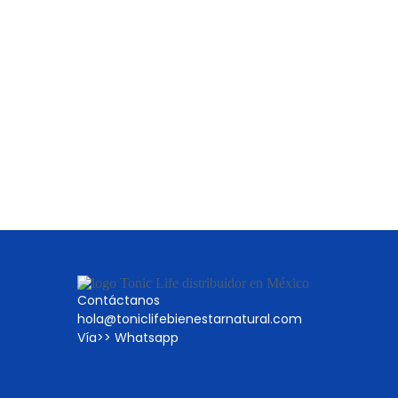
Contáctanos
hola@toniclifebienestarnatural.com
Vía>>
Whatsapp