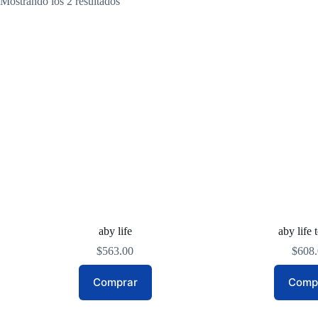
Mostrando los 2 resultados
aby life
aby life 
$
563.00
$
608
Comprar
Comp