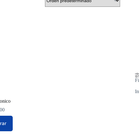
Fi
In
tonico
.00
rar