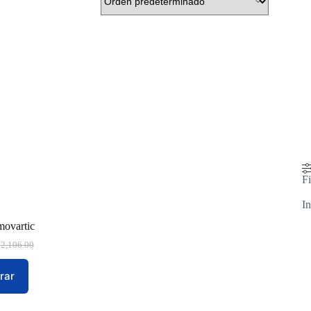
Fi
In
movartic
$
2,106.00
rar