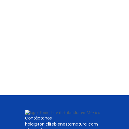
Contáctanos
hola@toniclifebienestarnatural.com