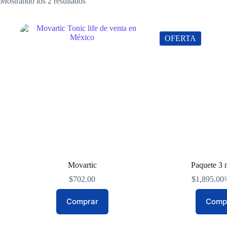
Mostrando los 2 resultados
OFERTA
Movartic
Paquete 3 
$
702.00
$
1,895.00
Comprar
Comp