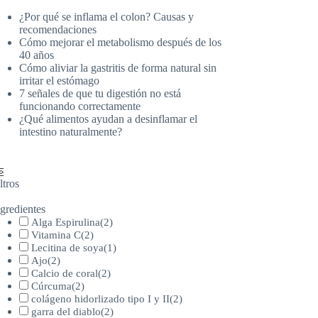
¿Por qué se inflama el colon? Causas y
recomendaciones
Cómo mejorar el metabolismo después de los
40 años
Cómo aliviar la gastritis de forma natural sin
irritar el estómago
7 señales de que tu digestión no está
funcionando correctamente
¿Qué alimentos ayudan a desinflamar el
intestino naturalmente?
ltros
gredientes
Alga Espirulina
(
2
)
Vitamina C
(
2
)
Lecitina de soya
(
1
)
Ajo
(
2
)
Calcio de coral
(
2
)
Cúrcuma
(
2
)
colágeno hidorlizado tipo I y II
(
2
)
garra del diablo
(
2
)