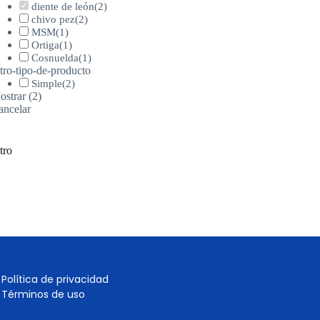
diente de león
(
2
)
chivo pez
(
2
)
MSM
(
1
)
Ortiga
(
1
)
Cosnuelda
(
1
)
ltro-tipo-de-producto
Simple
(
2
)
ostrar
(
2
)
ancelar
ltro
Política de privacidad
Términos de uso