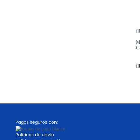
fi
M
C
fi
Pagos seguros con:
Políticas de envío