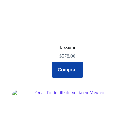
k-ssium
$
578.00
Comprar